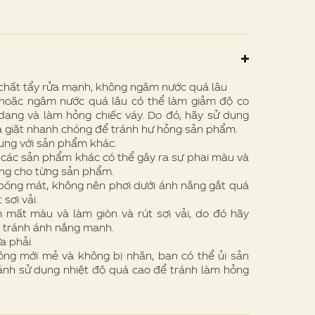
chất tẩy rửa mạnh, không ngâm nước quá lâu
oặc ngâm nước quá lâu có thể làm giảm độ co
n dạng và làm hỏng chiếc váy. Do đó, hãy sử dụng
à giặt nhanh chóng để tránh hư hỏng sản phẩm.
ung với sản phẩm khác.
i các sản phẩm khác có thể gây ra sự phai màu và
iêng cho từng sản phẩm.
óng mát, không nên phơi dưới ánh nắng gắt quá
sợi vải.
mất màu và làm giòn và rút sợi vải, do đó hãy
, tránh ánh nắng mạnh.
a phải.
g mới mẻ và không bị nhăn, bạn có thể ủi sản
ránh sử dụng nhiệt độ quá cao để tránh làm hỏng