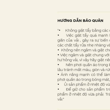
HƯỚNG DẪN BẢO QUẢN
"• Không giặt tẩy bằng các 
• Việc giặt tẩy quá mạnh h
giãn của vải , gây ra sự biế
các chất tẩy rửa nhẹ nhàng v
• Không nên ngâm và giặt ch
• Việc ngâm và giặt chung vớ
hư hỏng vải, vì vậy hãy giặt r
• Nên phơi quần áo trong b
lâu tránh mất màu, giòn và rút 
• Ánh nắng mạnh có thể làm 
phơi quần áo trong bóng mát
• Ủi sản phẩm ở nhiệt độ vừ
• Để giữ cho sản phẩm trôn
phẩm ở nhiệt độ vừa phải. T
vải."