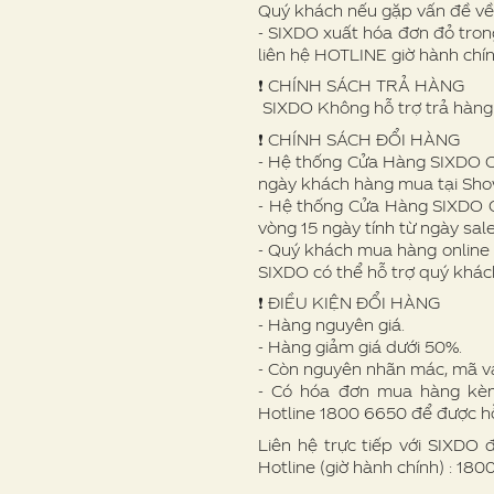
Quý khách nếu gặp vấn đề v
- SIXDO xuất hóa đơn đỏ trong
liên hệ HOTLINE giờ hành chí
❗️ CHÍNH SÁCH TRẢ HÀNG
SIXDO Không hỗ trợ trả hàng 
❗️ CHÍNH SÁCH ĐỔI HÀNG
- Hệ thống Cửa Hàng SIXDO Off
ngày khách hàng mua tại Sh
- Hệ thống Cửa Hàng SIXDO O
vòng 15 ngày tính từ ngày sale
- Quý khách mua hàng online 
SIXDO có thể hỗ trợ quý khác
❗ ️ĐIỀU KIỆN ĐỔI HÀNG
- Hàng nguyên giá.
- Hàng giảm giá dưới 50%.
- Còn nguyên nhãn mác, mã v
- Có hóa đơn mua hàng kèm 
Hotline 1800 6650 để được hỗ
Liên hệ trực tiếp với SIXDO 
Hotline (giờ hành chính) : 18