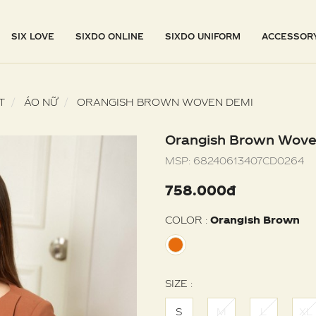
SIX LOVE
SIXDO ONLINE
SIXDO UNIFORM
ACCESSOR
T
ÁO NỮ
ORANGISH BROWN WOVEN DEMI
Orangish Brown Wov
MSP:
68240613407CD0264
758.000đ
COLOR :
Orangish Brown
SIZE :
S
M
L
XL