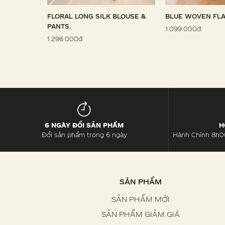
 SARONG
FLORAL LONG SILK BLOUSE &
BLUE WOVEN FLA
PANTS.
1.099.000đ
1.296.000đ
6 NGÀY ĐỔI SẢN PHẨM
H
Đổi sản phẩm trong 6 ngày
Hành Chính 8h00
SẢN PHẨM
SẢN PHẨM MỚI
SẢN PHẨM GIẢM GIÁ