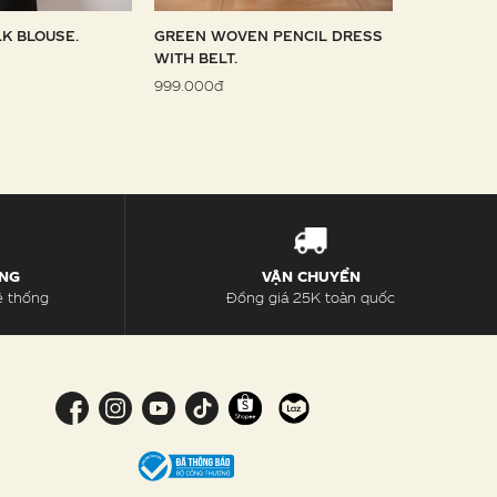
LK BLOUSE.
GREEN WOVEN PENCIL DRESS
SKY WOVE
WITH BELT.
1.099.000đ
999.000đ
ÀNG
VẬN CHUYỂN
ệ thống
Đồng giá 25K toàn quốc