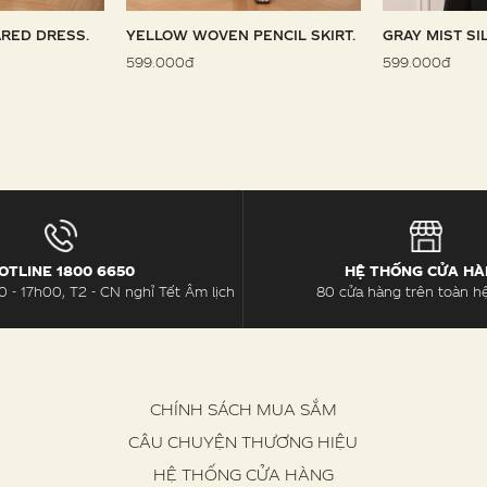
RED DRESS.
YELLOW WOVEN PENCIL SKIRT.
GRAY MIST SI
599.000đ
599.000đ
OTLINE 1800 6650
HỆ THỐNG CỬA H
 - 17h00, T2 - CN nghỉ Tết Âm lịch
80 cửa hàng trên toàn h
CHÍNH SÁCH MUA SẮM
CÂU CHUYỆN THƯƠNG HIỆU
HỆ THỐNG CỬA HÀNG