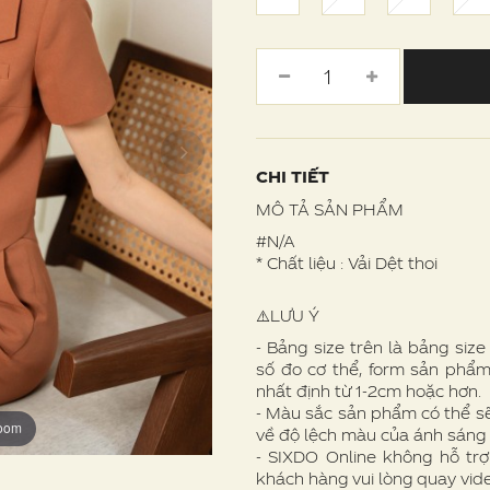
CHI TIẾT
MÔ TẢ SẢN PHẨM
#N/A
* Chất liệu : Vải Dệt thoi
⚠️LƯU Ý
- Bảng size trên là bảng siz
số đo cơ thể, form sản phẩm
nhất định từ 1-2cm hoặc hơn.
- Màu sắc sản phẩm có thể s
zoom
zoom
zoom
zoom
zoom
zoom
về độ lệch màu của ánh sáng
- SIXDO Online không hỗ trợ
khách hàng vui lòng quay vid