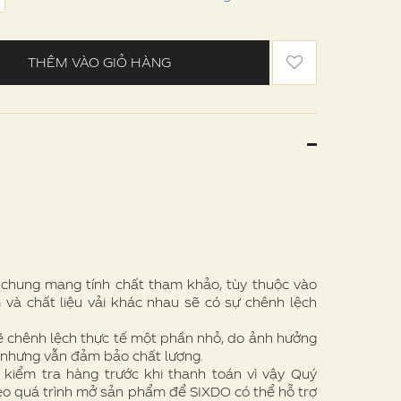
THÊM VÀO GIỎ HÀNG
e chung mang tính chất tham khảo, tùy thuộc vào
 và chất liệu vải khác nhau sẽ có sự chênh lệch
ẽ chênh lệch thực tế một phần nhỏ, do ảnh hưởng
 nhưng vẫn đảm bảo chất lượng.
 kiểm tra hàng trước khi thanh toán vì vậy Quý
eo quá trình mở sản phẩm để SIXDO có thể hỗ trợ