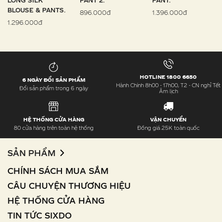
LONG SILK
PANT 2.
PANT.
BLOUSE & PANTS.
896.000đ
1.396.000đ
1.296.000đ
HOTLINE 1800 6650
6 NGÀY ĐỔI SẢN PHẨM
Hành Chính 8h00 - 17h00, T2 - CN nghỉ Tết
Đổi sản phẩm trong 6 ngày
Âm lịch
HỆ THỐNG CỬA HÀNG
VẬN CHUYỂN
80 cửa hàng trên toàn hệ thống
Đồng giá 25K toàn quốc
SẢN PHẨM
CHÍNH SÁCH MUA SẮM
CÂU CHUYỆN THƯƠNG HIỆU
HỆ THỐNG CỬA HÀNG
TIN TỨC SIXDO