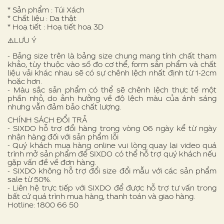
* Sản phẩm : Túi Xách
* Chất liệu : Da thật
* Hoạ tiết : Hoạ tiết hoa 3D
⚠️LƯU Ý
- Bảng size trên là bảng size chung mang tính chất tham
khảo, tùy thuộc vào số đo cơ thể, form sản phẩm và chất
liệu vải khác nhau sẽ có sự chênh lệch nhất định từ 1-2cm
hoặc hơn.
- Màu sắc sản phẩm có thể sẽ chênh lệch thực tế một
phần nhỏ, do ảnh hưởng về độ lệch màu của ánh sáng
nhưng vẫn đảm bảo chất lượng.
CHÍNH SÁCH ĐỔI TRẢ
- SIXDO hỗ trợ đổi hàng trong vòng 06 ngày kể từ ngày
nhận hàng đối với sản phẩm lỗi
- Quý khách mua hàng online vui lòng quay lại video quá
trình mở sản phẩm để SIXDO có thể hỗ trợ quý khách nếu
gặp vấn đề về đơn hàng.
- SIXDO không hỗ trợ đổi size đổi mẫu với các sản phẩm
sale từ 50%.
- Liên hệ trực tiếp với SIXDO để được hỗ trợ tư vấn trong
bất cứ quá trình mua hàng, thanh toán và giao hàng.
Hotline: 1800 66 50