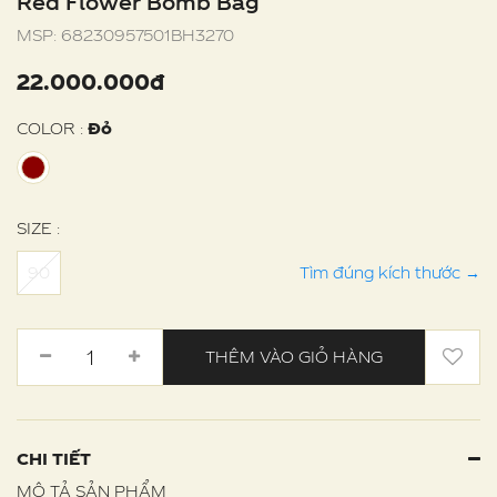
Red Flower Bomb Bag
MSP:
68230957501BH3270
22.000.000đ
COLOR :
Đỏ
SIZE :
90
Tìm đúng kích thước
→
THÊM VÀO GIỎ HÀNG
CHI TIẾT
MÔ TẢ SẢN PHẨM