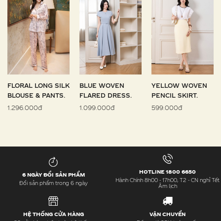
FLORAL LONG SILK
BLUE WOVEN
YELLOW WOVEN
BLOUSE & PANTS.
FLARED DRESS.
PENCIL SKIRT.
1.296.000đ
1.099.000đ
599.000đ
HOTLINE 1800 6650
6 NGÀY ĐỔI SẢN PHẨM
Hành Chính 8h00 - 17h00, T2 - CN nghỉ Tết
Đổi sản phẩm trong 6 ngày
Âm lịch
HỆ THỐNG CỬA HÀNG
VẬN CHUYỂN