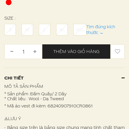
SIZE :
Tìm đúng kích
S
M
L
XL
XXL
thước
→
THÊM VÀO GIỎ HÀNG
CHI TIẾT
MÔ TẢ SẢN PHẨM
* Sản phẩm :Đầm Quây/ 2 Dây
* Chất liệu : Wool - Dạ Tweed
* Mã áo vest đi kèm: 68240907910CR0861
⚠️LƯU Ý
- Bảng size trên là bảng size chung mang tính chất tham