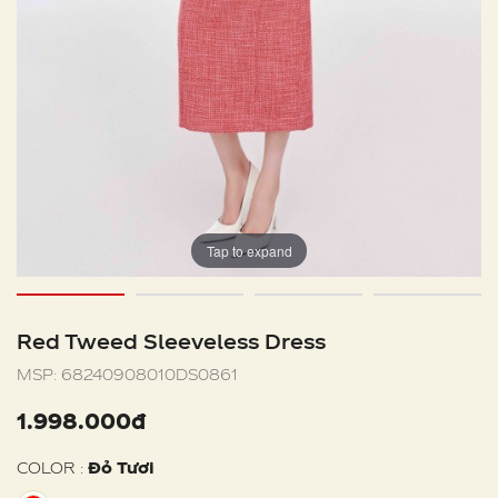
Tap to expand
Red Tweed Sleeveless Dress
MSP:
68240908010DS0861
1.998.000đ
COLOR :
Đỏ Tươi