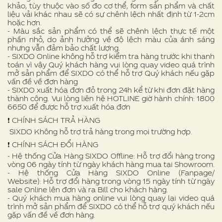
khảo, tùy thuộc vào số đo cơ thể, form sản phẩm và chất
liệu vải khác nhau sẽ có sự chênh lệch nhất định từ 1-2cm
hoặc hơn.
- Màu sắc sản phẩm có thể sẽ chênh lệch thực tế một
phần nhỏ, do ảnh hưởng về độ lệch màu của ánh sáng
nhưng vẫn đảm bảo chất lượng.
- SIXDO Online không hỗ trợ kiểm tra hàng trước khi thanh
toán vì vậy Quý khách hàng vui lòng quay video quá trình
mở sản phẩm để SIXDO có thể hỗ trợ Quý khách nếu gặp
vấn đề về đơn hàng
- SIXDO xuất hóa đơn đỏ trong 24h kể từ khi đơn đặt hàng
thành công. Vui lòng liên hệ HOTLINE giờ hành chính: 1800
6650 để được hỗ trợ xuất hóa đơn
❗️ CHÍNH SÁCH TRẢ HÀNG
SIXDO Không hỗ trợ trả hàng trong mọi trường hợp.
❗️ CHÍNH SÁCH ĐỔI HÀNG
- Hệ thống Cửa Hàng SIXDO Offline: Hỗ trợ đổi hàng trong
vòng 06 ngày tính từ ngày khách hàng mua tại Showroom.
- Hệ thống Cửa Hàng SIXDO Online (Fanpage/
Website): Hỗ trợ đổi hàng trong vòng 15 ngày tính từ ngày
sale Online lên đơn và ra Bill cho khách hàng.
- Quý khách mua hàng online vui lòng quay lại video quá
trình mở sản phẩm để SIXDO có thể hỗ trợ quý khách nếu
gặp vấn đề về đơn hàng.