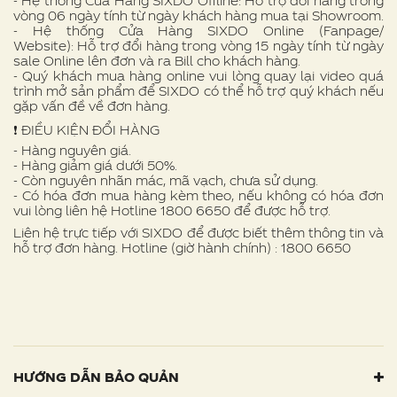
- Hệ thống Cửa Hàng SIXDO Offline: Hỗ trợ đổi hàng trong
vòng 06 ngày tính từ ngày khách hàng mua tại Showroom.
- Hệ thống Cửa Hàng SIXDO Online (Fanpage/
Website): Hỗ trợ đổi hàng trong vòng 15 ngày tính từ ngày
sale Online lên đơn và ra Bill cho khách hàng.
- Quý khách mua hàng online vui lòng quay lại video quá
trình mở sản phẩm để SIXDO có thể hỗ trợ quý khách nếu
gặp vấn đề về đơn hàng.
❗ ️ĐIỀU KIỆN ĐỔI HÀNG
- Hàng nguyên giá.
- Hàng giảm giá dưới 50%.
- Còn nguyên nhãn mác, mã vạch, chưa sử dụng.
- Có hóa đơn mua hàng kèm theo, nếu không có hóa đơn
vui lòng liên hệ Hotline 1800 6650 để được hỗ trợ.
Liên hệ trực tiếp với SIXDO để được biết thêm thông tin và
hỗ trợ đơn hàng. Hotline (giờ hành chính) : 1800 6650
HƯỚNG DẪN BẢO QUẢN