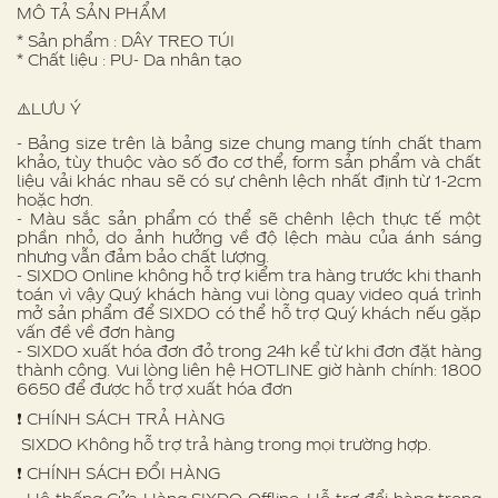
MÔ TẢ SẢN PHẨM
* Sản phẩm : DÂY TREO TÚI
* Chất liệu : PU- Da nhân tạo
⚠️LƯU Ý
- Bảng size trên là bảng size chung mang tính chất tham
khảo, tùy thuộc vào số đo cơ thể, form sản phẩm và chất
liệu vải khác nhau sẽ có sự chênh lệch nhất định từ 1-2cm
hoặc hơn.
- Màu sắc sản phẩm có thể sẽ chênh lệch thực tế một
phần nhỏ, do ảnh hưởng về độ lệch màu của ánh sáng
nhưng vẫn đảm bảo chất lượng.
- SIXDO Online không hỗ trợ kiểm tra hàng trước khi thanh
toán vì vậy Quý khách hàng vui lòng quay video quá trình
mở sản phẩm để SIXDO có thể hỗ trợ Quý khách nếu gặp
vấn đề về đơn hàng
- SIXDO xuất hóa đơn đỏ trong 24h kể từ khi đơn đặt hàng
thành công. Vui lòng liên hệ HOTLINE giờ hành chính: 1800
6650 để được hỗ trợ xuất hóa đơn
❗️ CHÍNH SÁCH TRẢ HÀNG
SIXDO Không hỗ trợ trả hàng trong mọi trường hợp.
❗️ CHÍNH SÁCH ĐỔI HÀNG