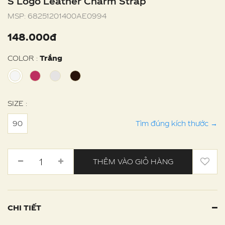
S Logo Leather Charm Strap
MSP:
68251201400AE0994
148.000đ
COLOR :
Trắng
SIZE :
90
Tìm đúng kích thước
→
THÊM VÀO GIỎ HÀNG
CHI TIẾT