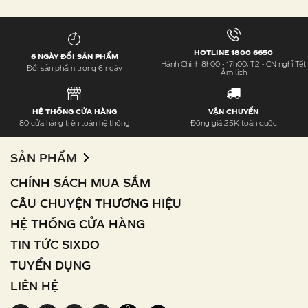
HOTLINE 1800 6650
6 NGÀY ĐỔI SẢN PHẨM
Hành Chính 8h00 - 17h00, T2 - CN nghỉ Tết
Đổi sản phẩm trong 6 ngày
Âm lịch
HỆ THỐNG CỬA HÀNG
VẬN CHUYỂN
80 cửa hàng trên toàn hệ thống
Đồng giá 25K toàn quốc
SẢN PHẨM
CHÍNH SÁCH MUA SẮM
CÂU CHUYỆN THƯƠNG HIỆU
HỆ THỐNG CỬA HÀNG
TIN TỨC SIXDO
TUYỂN DỤNG
LIÊN HỆ