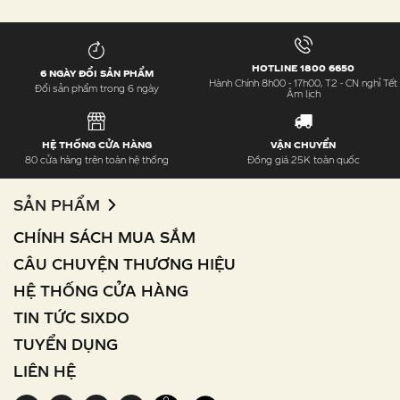
HOTLINE 1800 6650
6 NGÀY ĐỔI SẢN PHẨM
Hành Chính 8h00 - 17h00, T2 - CN nghỉ Tết
Đổi sản phẩm trong 6 ngày
Âm lịch
HỆ THỐNG CỬA HÀNG
VẬN CHUYỂN
80 cửa hàng trên toàn hệ thống
Đồng giá 25K toàn quốc
SẢN PHẨM
CHÍNH SÁCH MUA SẮM
CÂU CHUYỆN THƯƠNG HIỆU
HỆ THỐNG CỬA HÀNG
TIN TỨC SIXDO
TUYỂN DỤNG
LIÊN HỆ