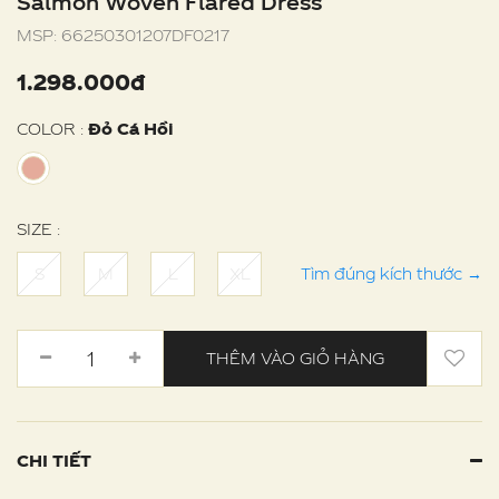
Salmon Woven Flared Dress
MSP:
66250301207DF0217
1.298.000đ
COLOR :
Đỏ Cá Hồi
SIZE :
S
M
L
XL
Tìm đúng kích thước
→
THÊM VÀO GIỎ HÀNG
CHI TIẾT