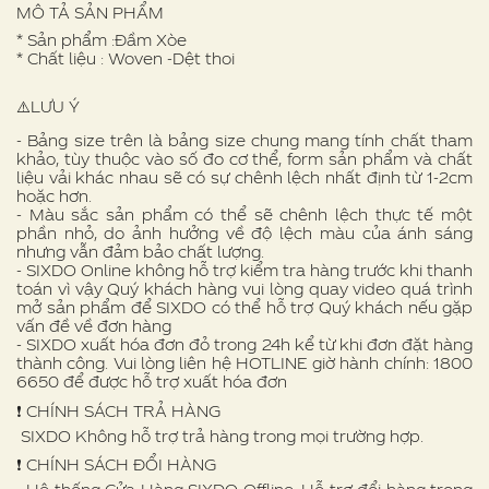
MÔ TẢ SẢN PHẨM
* Sản phẩm :Đầm Xòe
* Chất liệu : Woven -Dệt thoi
⚠️LƯU Ý
- Bảng size trên là bảng size chung mang tính chất tham
khảo, tùy thuộc vào số đo cơ thể, form sản phẩm và chất
liệu vải khác nhau sẽ có sự chênh lệch nhất định từ 1-2cm
hoặc hơn.
- Màu sắc sản phẩm có thể sẽ chênh lệch thực tế một
phần nhỏ, do ảnh hưởng về độ lệch màu của ánh sáng
nhưng vẫn đảm bảo chất lượng.
- SIXDO Online không hỗ trợ kiểm tra hàng trước khi thanh
toán vì vậy Quý khách hàng vui lòng quay video quá trình
mở sản phẩm để SIXDO có thể hỗ trợ Quý khách nếu gặp
vấn đề về đơn hàng
- SIXDO xuất hóa đơn đỏ trong 24h kể từ khi đơn đặt hàng
thành công. Vui lòng liên hệ HOTLINE giờ hành chính: 1800
6650 để được hỗ trợ xuất hóa đơn
❗️ CHÍNH SÁCH TRẢ HÀNG
SIXDO Không hỗ trợ trả hàng trong mọi trường hợp.
❗️ CHÍNH SÁCH ĐỔI HÀNG