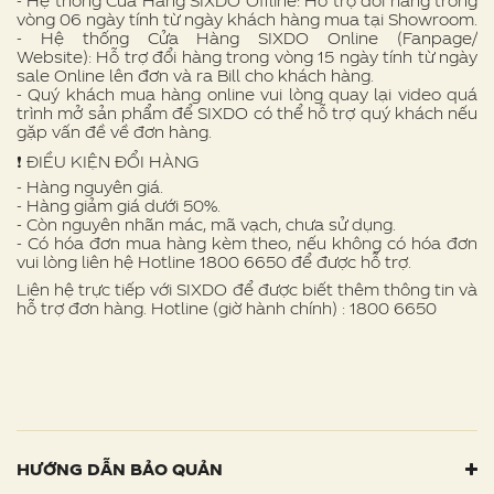
- Hệ thống Cửa Hàng SIXDO Offline: Hỗ trợ đổi hàng trong
vòng 06 ngày tính từ ngày khách hàng mua tại Showroom.
- Hệ thống Cửa Hàng SIXDO Online (Fanpage/
Website): Hỗ trợ đổi hàng trong vòng 15 ngày tính từ ngày
sale Online lên đơn và ra Bill cho khách hàng.
- Quý khách mua hàng online vui lòng quay lại video quá
trình mở sản phẩm để SIXDO có thể hỗ trợ quý khách nếu
gặp vấn đề về đơn hàng.
❗ ️ĐIỀU KIỆN ĐỔI HÀNG
- Hàng nguyên giá.
- Hàng giảm giá dưới 50%.
- Còn nguyên nhãn mác, mã vạch, chưa sử dụng.
- Có hóa đơn mua hàng kèm theo, nếu không có hóa đơn
vui lòng liên hệ Hotline 1800 6650 để được hỗ trợ.
Liên hệ trực tiếp với SIXDO để được biết thêm thông tin và
hỗ trợ đơn hàng. Hotline (giờ hành chính) : 1800 6650
HƯỚNG DẪN BẢO QUẢN