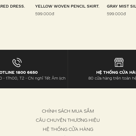
RED DRESS.
YELLOW WOVEN PENCIL SKIRT.
GRAY MIST SI
599.000đ
599.000đ
OTLINE 1800 6650
HỆ THỐNG CỬA H
 - 17h00, T2 - CN nghỉ Tết Âm lịch
80 cửa hàng trên toàn h
CHÍNH SÁCH MUA SẮM
CÂU CHUYỆN THƯƠNG HIỆU
HỆ THỐNG CỬA HÀNG