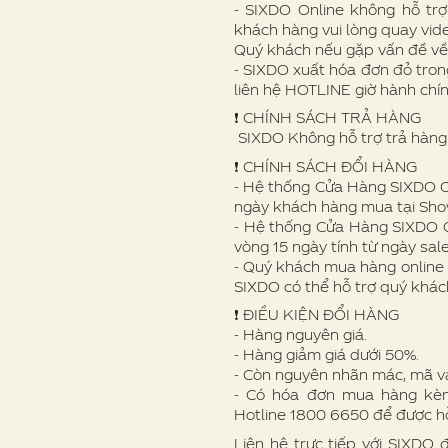
- SIXDO Online không hỗ trợ
khách hàng vui lòng quay vid
Quý khách nếu gặp vấn đề v
- SIXDO xuất hóa đơn đỏ trong
liên hệ HOTLINE giờ hành chí
❗️ CHÍNH SÁCH TRẢ HÀNG
SIXDO Không hỗ trợ trả hàng 
❗️ CHÍNH SÁCH ĐỔI HÀNG
- Hệ thống Cửa Hàng SIXDO Off
ngày khách hàng mua tại Sh
- Hệ thống Cửa Hàng SIXDO O
vòng 15 ngày tính từ ngày sale
- Quý khách mua hàng online 
SIXDO có thể hỗ trợ quý khác
❗ ️ĐIỀU KIỆN ĐỔI HÀNG
- Hàng nguyên giá.
- Hàng giảm giá dưới 50%.
- Còn nguyên nhãn mác, mã v
- Có hóa đơn mua hàng kèm 
Hotline 1800 6650 để được hỗ
Liên hệ trực tiếp với SIXDO 