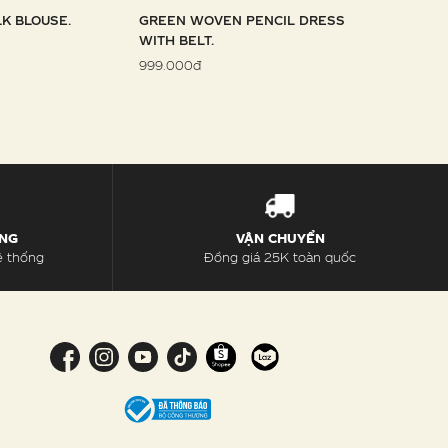
LK BLOUSE.
GREEN WOVEN PENCIL DRESS
SKY WOVE
WITH BELT.
1.099.000đ
999.000đ
ÀNG
VẬN CHUYỂN
ệ thống
Đồng giá 25K toàn quốc