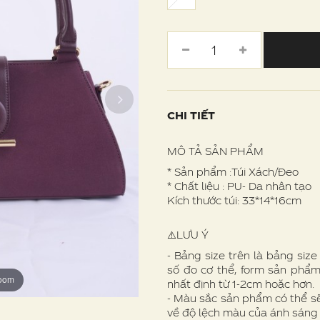
CHI TIẾT
MÔ TẢ SẢN PHẨM
* Sản phẩm :Túi Xách/Đeo
* Chất liệu : PU- Da nhân tạo
Kích thước túi: 33*14*16cm
⚠️LƯU Ý
- Bảng size trên là bảng siz
số đo cơ thể, form sản phẩm
zoom
zoom
zoom
zoom
zoom
nhất định từ 1-2cm hoặc hơn.
- Màu sắc sản phẩm có thể s
về độ lệch màu của ánh sáng