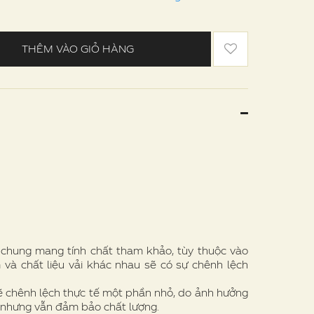
THÊM VÀO GIỎ HÀNG
e chung mang tính chất tham khảo, tùy thuộc vào
 và chất liệu vải khác nhau sẽ có sự chênh lệch
ẽ chênh lệch thực tế một phần nhỏ, do ảnh hưởng
 nhưng vẫn đảm bảo chất lượng.