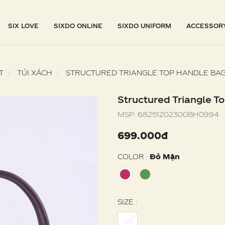
SIX LOVE
SIXDO ONLINE
SIXDO UNIFORM
ACCESSOR
T
TÚI XÁCH
STRUCTURED TRIANGLE TOP HANDLE BA
Structured Triangle T
MSP:
68251202300BH0994
699.000đ
COLOR :
Đỏ Mận
SIZE :
90