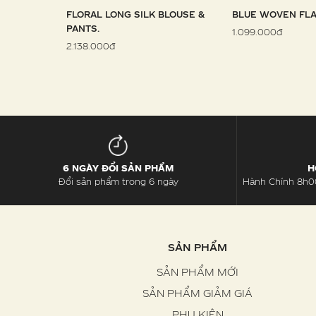
 SARONG
FLORAL LONG SILK BLOUSE &
BLUE WOVEN FLA
PANTS.
1.099.000đ
2.138.000đ
6 NGÀY ĐỔI SẢN PHẨM
H
Đổi sản phẩm trong 6 ngày
Hành Chính 8h00
SẢN PHẨM
SẢN PHẨM MỚI
SẢN PHẨM GIẢM GIÁ
PHỤ KIỆN