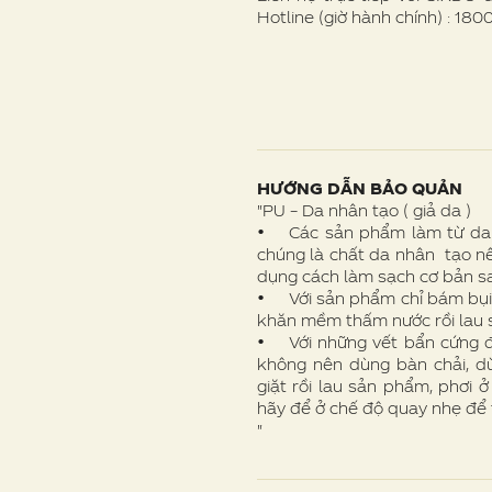
Hotline (giờ hành chính) : 18
HƯỚNG DẪN BẢO QUẢN
"PU – Da nhân tạo ( giả da )
• Các sản phẩm làm từ da P
chúng là chất da nhân tạo nê
dụng cách làm sạch cơ bản s
• Với sản phẩm chỉ bám bụi 
khăn mềm thấm nước rồi lau s
• Với những vết bẩn cứng đầ
không nên dùng bàn chải, 
giặt rồi lau sản phẩm, phơi 
hãy để ở chế độ quay nhẹ để 
"