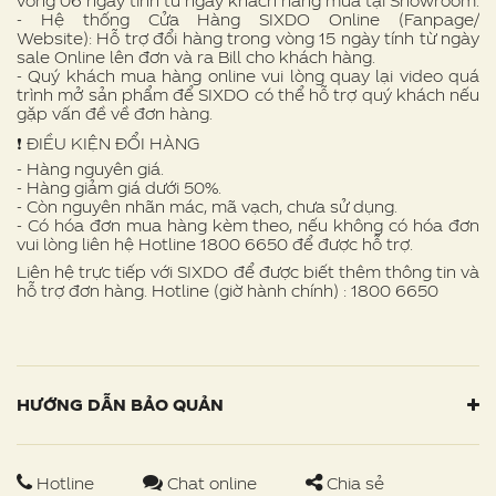
vòng 06 ngày tính từ ngày khách hàng mua tại Showroom.
- Hệ thống Cửa Hàng SIXDO Online (Fanpage/
Website): Hỗ trợ đổi hàng trong vòng 15 ngày tính từ ngày
sale Online lên đơn và ra Bill cho khách hàng.
- Quý khách mua hàng online vui lòng quay lại video quá
trình mở sản phẩm để SIXDO có thể hỗ trợ quý khách nếu
gặp vấn đề về đơn hàng.
❗ ️ĐIỀU KIỆN ĐỔI HÀNG
- Hàng nguyên giá.
- Hàng giảm giá dưới 50%.
- Còn nguyên nhãn mác, mã vạch, chưa sử dụng.
- Có hóa đơn mua hàng kèm theo, nếu không có hóa đơn
vui lòng liên hệ Hotline 1800 6650 để được hỗ trợ.
Liên hệ trực tiếp với SIXDO để được biết thêm thông tin và
hỗ trợ đơn hàng. Hotline (giờ hành chính) : 1800 6650
HƯỚNG DẪN BẢO QUẢN
Hotline
Chat online
Chia sẻ