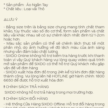
* Sản phẩm : Áo Ngắn Tay
* Chất liệu : Loại vải Thô
⚠️LƯU Ý
- Bảng size trên là bảng size chung mang tính chất tham
khảo, tùy thuộc vào số đo cơ thể, form sản phẩm và chất
liệu vải khác nhau sẽ có sự chênh lệch nhất định từ 1-2cm
hoặc hơn.
- Màu sắc sản phẩm có thể sẽ chênh lệch thực tế một
phần nhỏ, do ảnh hưởng về độ lệch màu của ánh sáng
nhưng vẫn đảm bảo chất lượng.
- SIXDO Online không hỗ trợ kiểm tra hàng trước khi thanh
toán vì vậy Quý khách hàng vui lòng quay video quá trình
mở sản phẩm để SIXDO có thể hỗ trợ Quý khách nếu gặp
vấn đề về đơn hàng
- SIXDO xuất hóa đơn đỏ trong 24h kể từ khi đơn đặt hàng
thành công. Vui lòng liên hệ HOTLINE giờ hành chính: 1800
6650 để được hỗ trợ xuất hóa đơn
❗️ CHÍNH SÁCH TRẢ HÀNG
SIXDO Không hỗ trợ trả hàng trong mọi trường hợp.
❗️ CHÍNH SÁCH ĐỔI HÀNG
- Hệ thống Cửa Hàng SIXDO Offline: Hỗ trợ đổi hàng trong