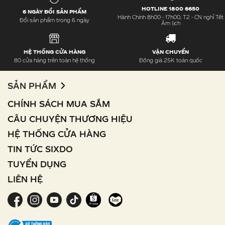
HOTLINE 1800 6650
6 NGÀY ĐỔI SẢN PHẨM
Hành Chính 8h00 - 17h00, T2 - CN nghỉ Tết
Đổi sản phẩm trong 6 ngày
Âm lịch
HỆ THỐNG CỬA HÀNG
VẬN CHUYỂN
80 cửa hàng trên toàn hệ thống
Đồng giá 25K toàn quốc
SẢN PHẨM
CHÍNH SÁCH MUA SẮM
CÂU CHUYỆN THƯƠNG HIỆU
HỆ THỐNG CỬA HÀNG
TIN TỨC SIXDO
TUYỂN DỤNG
LIÊN HỆ