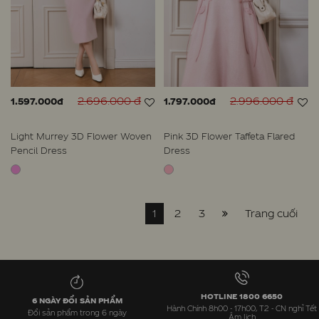
2.696.000 đ
2.996.000 đ
1.597.000đ
1.797.000đ
Light Murrey 3D Flower Woven
Pink 3D Flower Taffeta Flared
Pencil Dress
Dress
1
2
3
Trang cuối
HOTLINE 1800 6650
6 NGÀY ĐỔI SẢN PHẨM
Hành Chính 8h00 - 17h00, T2 - CN nghỉ Tết
Đổi sản phẩm trong 6 ngày
Âm lịch