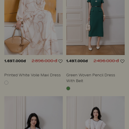
2.896.000 đ
2.496.000 đ
1.697.000đ
1.497.000đ
Printed White Voile Maxi Dress
Green Woven Pencil Dress
With Belt