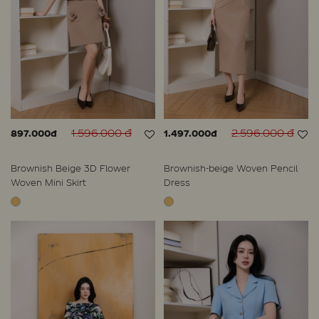
1.596.000 đ
2.596.000 đ
897.000đ
1.497.000đ
Brownish Beige 3D Flower
Brownish-beige Woven Pencil
Woven Mini Skirt
Dress