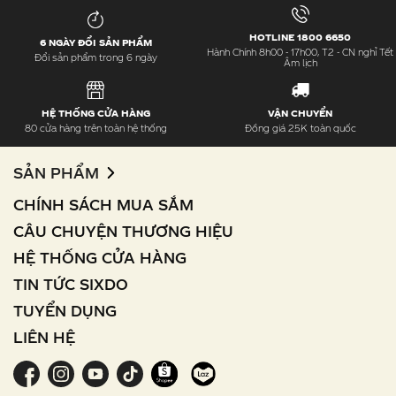
HOTLINE 1800 6650
6 NGÀY ĐỔI SẢN PHẨM
Hành Chính 8h00 - 17h00, T2 - CN nghỉ Tết
Đổi sản phẩm trong 6 ngày
Âm lịch
HỆ THỐNG CỬA HÀNG
VẬN CHUYỂN
80 cửa hàng trên toàn hệ thống
Đồng giá 25K toàn quốc
SẢN PHẨM
CHÍNH SÁCH MUA SẮM
CÂU CHUYỆN THƯƠNG HIỆU
HỆ THỐNG CỬA HÀNG
TIN TỨC SIXDO
TUYỂN DỤNG
LIÊN HỆ