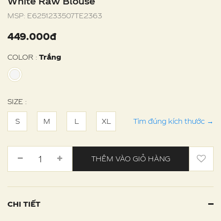
White Raw Blouse
MSP:
E6251233507TE2363
449.000đ
COLOR :
Trắng
SIZE :
S
M
L
XL
Tìm đúng kích thước
→
THÊM VÀO GIỎ HÀNG
CHI TIẾT