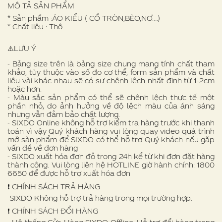
MÔ TẢ SẢN PHẨM
* Sản phẩm :ÁO KIỂU ( CỔ TRÒN,BÈO,NƠ….)
* Chất liệu : Thô
⚠️LƯU Ý
- Bảng size trên là bảng size chung mang tính chất tham
khảo, tùy thuộc vào số đo cơ thể, form sản phẩm và chất
liệu vải khác nhau sẽ có sự chênh lệch nhất định từ 1-2cm
hoặc hơn.
- Màu sắc sản phẩm có thể sẽ chênh lệch thực tế một
phần nhỏ, do ảnh hưởng về độ lệch màu của ánh sáng
nhưng vẫn đảm bảo chất lượng.
- SIXDO Online không hỗ trợ kiểm tra hàng trước khi thanh
toán vì vậy Quý khách hàng vui lòng quay video quá trình
mở sản phẩm để SIXDO có thể hỗ trợ Quý khách nếu gặp
vấn đề về đơn hàng
- SIXDO xuất hóa đơn đỏ trong 24h kể từ khi đơn đặt hàng
thành công. Vui lòng liên hệ HOTLINE giờ hành chính: 1800
6650 để được hỗ trợ xuất hóa đơn
❗️ CHÍNH SÁCH TRẢ HÀNG
SIXDO Không hỗ trợ trả hàng trong mọi trường hợp.
❗️ CHÍNH SÁCH ĐỔI HÀNG