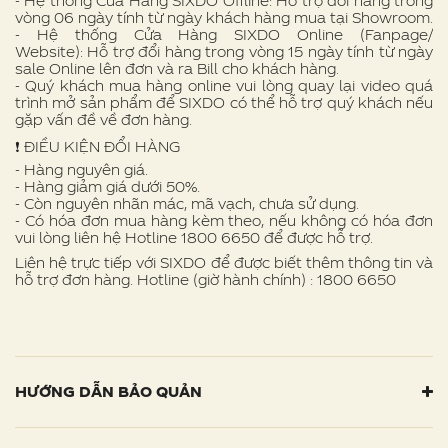
- Hệ thống Cửa Hàng SIXDO Offline: Hỗ trợ đổi hàng trong
vòng 06 ngày tính từ ngày khách hàng mua tại Showroom.
- Hệ thống Cửa Hàng SIXDO Online (Fanpage/
Website): Hỗ trợ đổi hàng trong vòng 15 ngày tính từ ngày
sale Online lên đơn và ra Bill cho khách hàng.
- Quý khách mua hàng online vui lòng quay lại video quá
trình mở sản phẩm để SIXDO có thể hỗ trợ quý khách nếu
gặp vấn đề về đơn hàng.
❗ ️ĐIỀU KIỆN ĐỔI HÀNG
- Hàng nguyên giá.
- Hàng giảm giá dưới 50%.
- Còn nguyên nhãn mác, mã vạch, chưa sử dụng.
- Có hóa đơn mua hàng kèm theo, nếu không có hóa đơn
vui lòng liên hệ Hotline 1800 6650 để được hỗ trợ.
Liên hệ trực tiếp với SIXDO để được biết thêm thông tin và
hỗ trợ đơn hàng. Hotline (giờ hành chính) : 1800 6650
HƯỚNG DẪN BẢO QUẢN