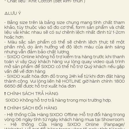
* Chất liệu : Knit Cotton (dệt kim- thun )
⚠️LƯU Ý
- Bảng size trên là bảng size chung mang tính chất tham
khảo, tùy thuộc vào số đo cơ thể, form sản phẩm và chất
liệu vải khác nhau sẽ có sự chênh lệch nhất định từ 1-2cm
hoặc hơn.
- Màu sắc sản phẩm có thể sẽ chênh lệch thực tế một
phần nhỏ, do ảnh hưởng về độ lệch màu của ánh sáng
nhưng vẫn đảm bảo chất lượng.
- SIXDO Online không hỗ trợ kiểm tra hàng trước khi thanh
toán vì vậy Quý khách hàng vui lòng quay video quá trình
mở sản phẩm để SIXDO có thể hỗ trợ Quý khách nếu gặp
vấn đề về đơn hàng
- SIXDO xuất hóa đơn đỏ trong 24h kể từ khi đơn đặt hàng
thành công. Vui lòng liên hệ HOTLINE giờ hành chính: 1800
6650 để được hỗ trợ xuất hóa đơn
❗️ CHÍNH SÁCH TRẢ HÀNG
SIXDO Không hỗ trợ trả hàng trong mọi trường hợp.
❗️ CHÍNH SÁCH ĐỔI HÀNG
- Hệ thống Cửa Hàng SIXDO Offline: Hỗ trợ đổi hàng trong
vòng 06 ngày tính từ ngày khách hàng mua tại Showroom.
- Hệ thống Cửa Hàng SIXDO Online (Fanpage/