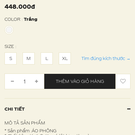
448.000đ
COLOR :
Trắng
SIZE :
S
M
L
XL
Tìm đúng kích thước
→
THÊM VÀO GIỎ HÀNG
CHI TIẾT
MÔ TẢ SẢN PHẨM
* Sản phẩm :ÁO PHÔNG