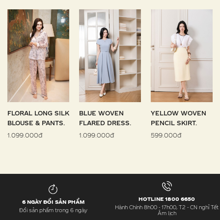
FLORAL LONG SILK
BLUE WOVEN
YELLOW WOVEN
BLOUSE & PANTS.
FLARED DRESS.
PENCIL SKIRT.
1.099.000đ
1.099.000đ
599.000đ
HOTLINE 1800 6650
6 NGÀY ĐỔI SẢN PHẨM
Hành Chính 8h00 - 17h00, T2 - CN nghỉ Tết
Đổi sản phẩm trong 6 ngày
Âm lịch