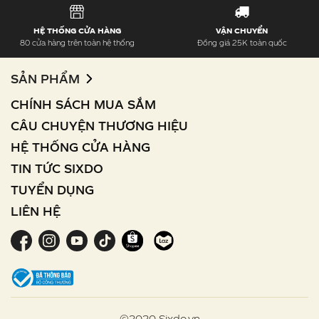
HỆ THỐNG CỬA HÀNG
VẬN CHUYỂN
80 cửa hàng trên toàn hệ thống
Đồng giá 25K toàn quốc
SẢN PHẨM
CHÍNH SÁCH MUA SẮM
CÂU CHUYỆN THƯƠNG HIỆU
HỆ THỐNG CỬA HÀNG
TIN TỨC SIXDO
TUYỂN DỤNG
LIÊN HỆ
©2020 Sixdo.vn