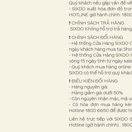
Quý khách nếu gặp vấn đề v
- SIXDO xuất hóa đơn đỏ tron
HOTLINE giờ hành chính: 180
❗️ CHÍNH SÁCH TRẢ HÀNG
SIXDO Không hỗ trợ trả hàng 
❗️ CHÍNH SÁCH ĐỔI HÀNG
- Hệ thống Cửa Hàng SIXDO Off
ngày khách hàng mua tại Sh
- Hệ thống Cửa Hàng SIXDO O
vòng 15 ngày tính từ ngày sale
- Quý khách mua hàng online 
SIXDO có thể hỗ trợ quý khác
❗ ️ĐIỀU KIỆN ĐỔI HÀNG
- Hàng nguyên giá.
- Hàng giảm giá dưới 50%.
- Còn nguyên nhãn mác, mã v
- Có hóa đơn mua hàng kèm 
Hotline 1800 6650 để được hỗ
Liên hệ trực tiếp với SIXDO 
Hotline (giờ hành chính) : 18