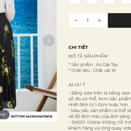
CHI TIẾT
MÔ TẢ SẢN PHẨM
* Sản phẩm : Áo Dài Tay
* Chất liệu : Chất vải Tơ
⚠️LƯU Ý
- Bảng size trên là bảng siz
số đo cơ thể, form sản phẩm
nhất định từ 1-2cm hoặc hơn.
- Màu sắc sản phẩm có thể s
zoom
zoom
zoom
zoom
về độ lệch màu của ánh sáng
- SIXDO Online không hỗ trợ
khách hàng vui lòng quay vid