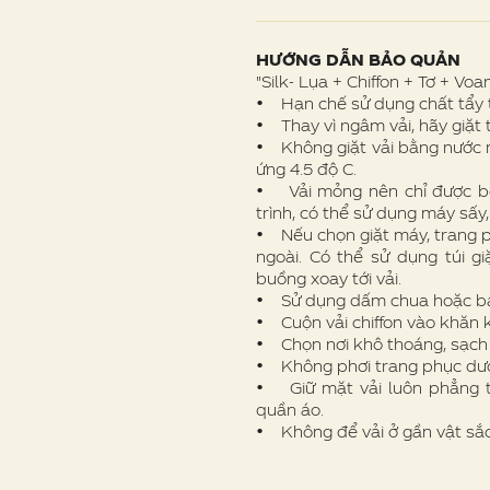
HƯỚNG DẪN BẢO QUẢN
"Silk- Lụa + Chiffon + Tơ + Voan
• Hạn chế sử dụng chất tẩy t
• Thay vì ngâm vải, hãy giặt 
• Không giặt vải bằng nước n
ứng 4.5 độ C.
• Vải mỏng nên chỉ được bó
trình, có thể sử dụng máy sấy
• Nếu chọn giặt máy, trang p
ngoài. Có thể sử dụng túi g
buồng xoay tới vải.
• Sử dụng dấm chua hoặc bak
• Cuộn vải chiffon vào khăn k
• Chọn nơi khô thoáng, sạch 
• Không phơi trang phục dưới
• Giữ mặt vải luôn phẳng t
quần áo.
• Không để vải ở gần vật sắc 