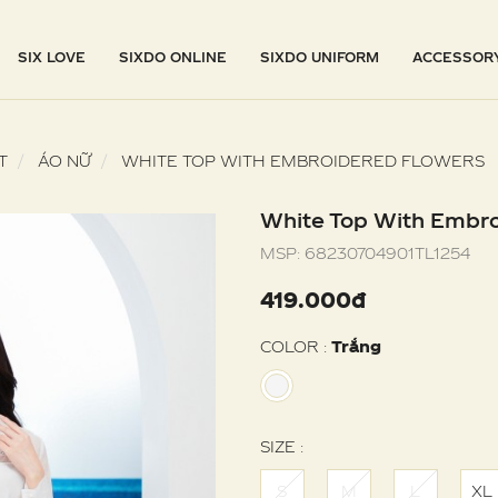
SIX LOVE
SIXDO ONLINE
SIXDO UNIFORM
ACCESSOR
T
ÁO NỮ
WHITE TOP WITH EMBROIDERED FLOWERS
White Top With Embr
MSP:
68230704901TL1254
419.000đ
COLOR :
Trắng
SIZE :
S
M
L
XL