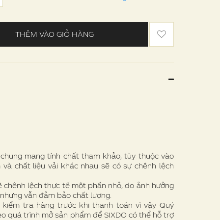
THÊM VÀO GIỎ HÀNG
e chung mang tính chất tham khảo, tùy thuộc vào
 và chất liệu vải khác nhau sẽ có sự chênh lệch
ẽ chênh lệch thực tế một phần nhỏ, do ảnh hưởng
 nhưng vẫn đảm bảo chất lượng.
 kiểm tra hàng trước khi thanh toán vì vậy Quý
eo quá trình mở sản phẩm để SIXDO có thể hỗ trợ