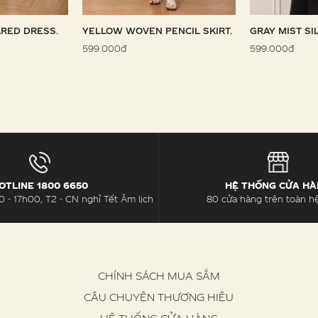
RED DRESS.
YELLOW WOVEN PENCIL SKIRT.
GRAY MIST SI
599.000đ
599.000đ
OTLINE 1800 6650
HỆ THỐNG CỬA H
 - 17h00, T2 - CN nghỉ Tết Âm lịch
80 cửa hàng trên toàn h
CHÍNH SÁCH MUA SẮM
CÂU CHUYỆN THƯƠNG HIỆU