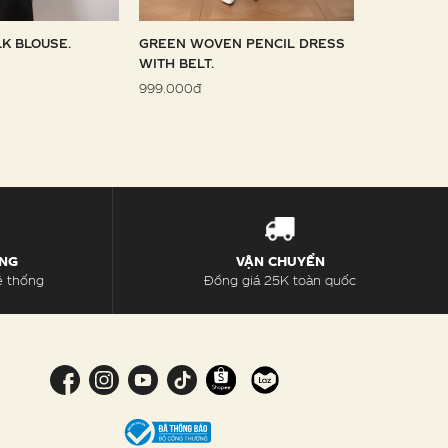
LK BLOUSE.
GREEN WOVEN PENCIL DRESS
SKY WOVE
WITH BELT.
1.099.000đ
999.000đ
ÀNG
VẬN CHUYỂN
ệ thống
Đồng giá 25K toàn quốc