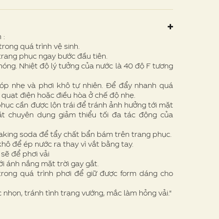
 :
rong quá trình vệ sinh.
trang phục ngay bước đầu tiên.
óng. Nhiệt độ lý tưởng của nước là 40 độ F tương
p nhẹ và phơi khô tự nhiên. Để đẩy nhanh quá
, quạt điện hoặc điều hòa ở chế độ nhẹ.
hục cần được lộn trái để tránh ảnh hưởng tới mặt
iặt chuyên dụng giảm thiểu tối đa tác động của
ing soda để tẩy chất bẩn bám trên trang phục.
hô để ép nước ra thay vì vắt bằng tay.
sẽ để phơi vải
 ánh nắng mặt trời gay gắt.
rong quá trình phơi để giữ được form dáng cho
nhọn, tránh tình trạng vướng, mắc làm hỏng vải."