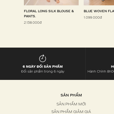
 SARONG
FLORAL LONG SILK BLOUSE &
BLUE WOVEN FLA
PANTS.
1.099.000đ
2.138.000đ
6 NGÀY ĐỔI SẢN PHẨM
H
Đổi sản phẩm trong 6 ngày
Hành Chính 8h00
SẢN PHẨM
SẢN PHẨM MỚI
SẢN PHẨM GIẢM GIÁ