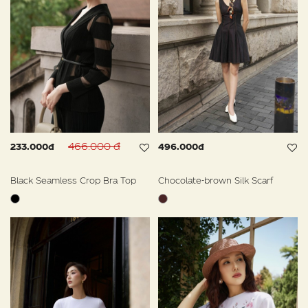
466.000 đ
233.000đ
496.000đ
Black Seamless Crop Bra Top
Chocolate-brown Silk Scarf