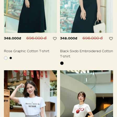
696.000 đ
696.000 đ
348.000đ
348.000đ
Rose Graphic Cotton T-shirt
Black Sixdo Embroidered Cotton
T-shirt