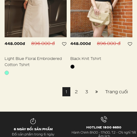
896.000 đ
896.000 đ
448.000đ
448.000đ
Light Blue Floral Embroidered
Black Knit Tshirt
Cotton Tshirt
1
2
3
Trang cuối
HOTLINE 1800 6650
6 NGÀY ĐỔI SẢN PHẨM
Hành Chính 8h00 - 17h00, T2 - CN nghỉ Tết
Đổi sản phẩm trong 6 ngày
Âm lịch