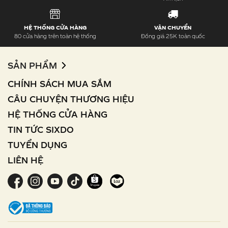
HỆ THỐNG CỬA HÀNG
VẬN CHUYỂN
80 cửa hàng trên toàn hệ thống
Đồng giá 25K toàn quốc
SẢN PHẨM
CHÍNH SÁCH MUA SẮM
CÂU CHUYỆN THƯƠNG HIỆU
HỆ THỐNG CỬA HÀNG
TIN TỨC SIXDO
TUYỂN DỤNG
LIÊN HỆ