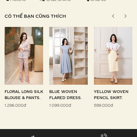
CÓ THỂ BẠN CŨNG THÍCH
FLORAL LONG SILK
BLUE WOVEN
YELLOW WOVEN
BLOUSE & PANTS.
FLARED DRESS.
PENCIL SKIRT.
1.296.000đ
1.099.000đ
599.000đ