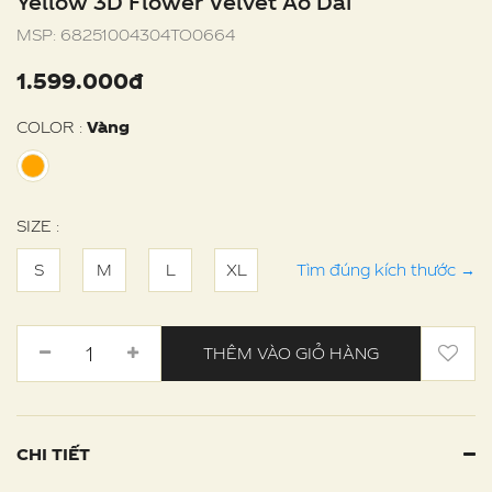
Yellow 3D Flower Velvet Ao Dai
MSP:
68251004304TO0664
1.599.000đ
COLOR :
Vàng
SIZE :
S
M
L
XL
Tìm đúng kích thước
→
THÊM VÀO GIỎ HÀNG
CHI TIẾT