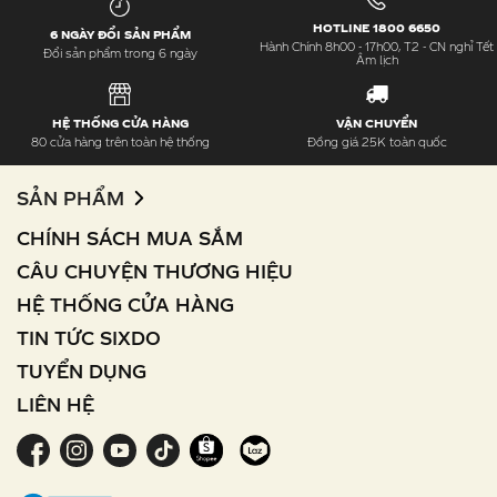
HOTLINE 1800 6650
6 NGÀY ĐỔI SẢN PHẨM
Hành Chính 8h00 - 17h00, T2 - CN nghỉ Tết
Đổi sản phẩm trong 6 ngày
Âm lịch
HỆ THỐNG CỬA HÀNG
VẬN CHUYỂN
80 cửa hàng trên toàn hệ thống
Đồng giá 25K toàn quốc
SẢN PHẨM
CHÍNH SÁCH MUA SẮM
CÂU CHUYỆN THƯƠNG HIỆU
HỆ THỐNG CỬA HÀNG
TIN TỨC SIXDO
TUYỂN DỤNG
LIÊN HỆ