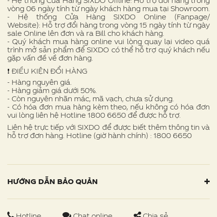
- Hệ thống Cửa Hàng SIXDO Offline: Hỗ trợ đổi hàng trong
vòng 06 ngày tính từ ngày khách hàng mua tại Showroom.
- Hệ thống Cửa Hàng SIXDO Online (Fanpage/
Website): Hỗ trợ đổi hàng trong vòng 15 ngày tính từ ngày
sale Online lên đơn và ra Bill cho khách hàng.
- Quý khách mua hàng online vui lòng quay lại video quá
trình mở sản phẩm để SIXDO có thể hỗ trợ quý khách nếu
gặp vấn đề về đơn hàng.
❗ ️ĐIỀU KIỆN ĐỔI HÀNG
- Hàng nguyên giá.
- Hàng giảm giá dưới 50%.
- Còn nguyên nhãn mác, mã vạch, chưa sử dụng.
- Có hóa đơn mua hàng kèm theo, nếu không có hóa đơn
vui lòng liên hệ Hotline 1800 6650 để được hỗ trợ.
Liên hệ trực tiếp với SIXDO để được biết thêm thông tin và
hỗ trợ đơn hàng. Hotline (giờ hành chính) : 1800 6650
HƯỚNG DẪN BẢO QUẢN
Hotline
Chat online
Chia sẻ