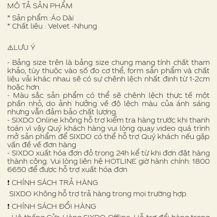
MÔ TẢ SẢN PHẨM
* Sản phẩm :Áo Dài
* Chất liệu : Velvet -Nhung
⚠️LƯU Ý
- Bảng size trên là bảng size chung mang tính chất tham
khảo, tùy thuộc vào số đo cơ thể, form sản phẩm và chất
liệu vải khác nhau sẽ có sự chênh lệch nhất định từ 1-2cm
hoặc hơn.
- Màu sắc sản phẩm có thể sẽ chênh lệch thực tế một
phần nhỏ, do ảnh hưởng về độ lệch màu của ánh sáng
nhưng vẫn đảm bảo chất lượng.
- SIXDO Online không hỗ trợ kiểm tra hàng trước khi thanh
toán vì vậy Quý khách hàng vui lòng quay video quá trình
mở sản phẩm để SIXDO có thể hỗ trợ Quý khách nếu gặp
vấn đề về đơn hàng
- SIXDO xuất hóa đơn đỏ trong 24h kể từ khi đơn đặt hàng
thành công. Vui lòng liên hệ HOTLINE giờ hành chính: 1800
6650 để được hỗ trợ xuất hóa đơn
❗️ CHÍNH SÁCH TRẢ HÀNG
SIXDO Không hỗ trợ trả hàng trong mọi trường hợp.
❗️ CHÍNH SÁCH ĐỔI HÀNG