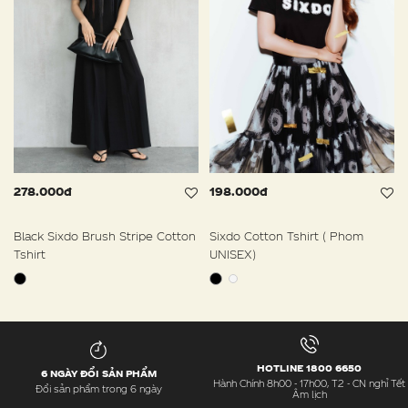
278.000đ
198.000đ
Black Sixdo Brush Stripe Cotton
Sixdo Cotton Tshirt ( Phom
Tshirt
UNISEX)
HOTLINE 1800 6650
6 NGÀY ĐỔI SẢN PHẨM
Hành Chính 8h00 - 17h00, T2 - CN nghỉ Tết
Đổi sản phẩm trong 6 ngày
Âm lịch