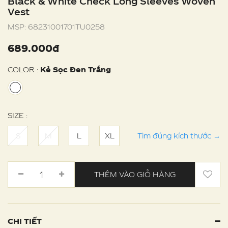
Black & White Check Long Sleeves Woven
Vest
MSP:
68231001701TU0258
689.000đ
COLOR :
Kẻ Sọc Đen Trắng
SIZE :
S
M
L
XL
Tìm đúng kích thước
→
THÊM VÀO GIỎ HÀNG
CHI TIẾT