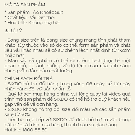
MÔ TẢ SẢN PHẨM
* Sản phẩm : Áo Khoác Suit
* Chất liệu : Vải Dệt thoi
* Hoạ tiết : Không hoạ tiết
⚠️LƯU Ý
- Bảng size trên là bảng size chung mang tính chất tham
khảo, tùy thuộc vào số đo cơ thể, form sản phẩm và chất
liệu vải khác nhau sẽ có sự chênh lệch nhất định từ 1-2cm
hoặc hơn.
- Màu sắc sản phẩm có thể sẽ chênh lệch thực tế một
phần nhỏ, do ảnh hưởng về độ lệch màu của ánh sáng
nhưng vẫn đảm bảo chất lượng.
CHÍNH SÁCH ĐỔI TRẢ
- SIXDO hỗ trợ đổi hàng trong vòng 06 ngày kể từ ngày
nhận hàng đối với sản phẩm lỗi
- Quý khách mua hàng online vui lòng quay lại video quá
trình mở sản phẩm để SIXDO có thể hỗ trợ quý khách nếu
gặp vấn đề về đơn hàng.
- SIXDO không hỗ trợ đổi size đổi mẫu với các sản phẩm
sale từ 50%.
- Liên hệ trực tiếp với SIXDO để được hỗ trợ tư vấn trong
bất cứ quá trình mua hàng, thanh toán và giao hàng.
Hotline: 1800 66 50