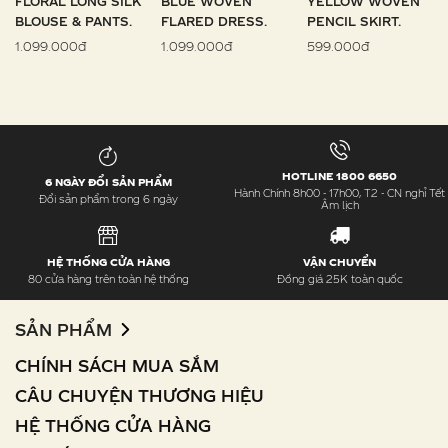
FLORAL LONG SILK
BLUE WOVEN
YELLOW WOVEN
BLOUSE & PANTS.
FLARED DRESS.
PENCIL SKIRT.
1.099.000đ
1.099.000đ
599.000đ
HOTLINE 1800 6650
6 NGÀY ĐỔI SẢN PHẨM
Hành Chính 8h00 - 17h00, T2 - CN nghỉ Tết
Đổi sản phẩm trong 6 ngày
Âm lịch
HỆ THỐNG CỬA HÀNG
VẬN CHUYỂN
80 cửa hàng trên toàn hệ thống
Đồng giá 25K toàn quốc
SẢN PHẨM
CHÍNH SÁCH MUA SẮM
CÂU CHUYỆN THƯƠNG HIỆU
HỆ THỐNG CỬA HÀNG