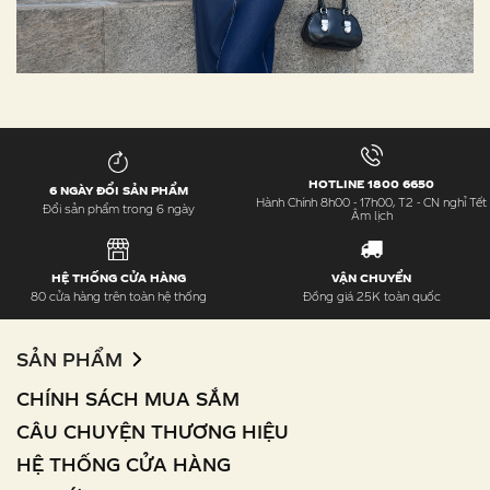
HOTLINE 1800 6650
6 NGÀY ĐỔI SẢN PHẨM
Hành Chính 8h00 - 17h00, T2 - CN nghỉ Tết
Đổi sản phẩm trong 6 ngày
Âm lịch
HỆ THỐNG CỬA HÀNG
VẬN CHUYỂN
80 cửa hàng trên toàn hệ thống
Đồng giá 25K toàn quốc
SẢN PHẨM
CHÍNH SÁCH MUA SẮM
CÂU CHUYỆN THƯƠNG HIỆU
HỆ THỐNG CỬA HÀNG