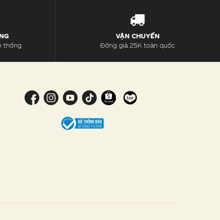
ÀNG
VẬN CHUYỂN
ệ thống
Đồng giá 25K toàn quốc