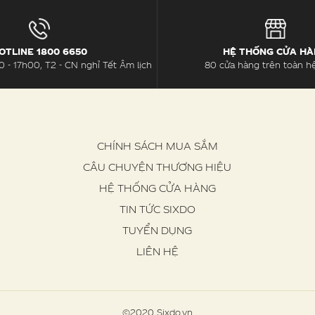
OTLINE 1800 6650
HỆ THỐNG CỬA H
 - 17h00, T2 - CN nghỉ Tết Âm lịch
80 cửa hàng trên toàn h
CHÍNH SÁCH MUA SẮM
CÂU CHUYỆN THƯƠNG HIỆU
HỆ THỐNG CỬA HÀNG
TIN TỨC SIXDO
TUYỂN DỤNG
LIÊN HỆ
©2020 Sixdo.vn