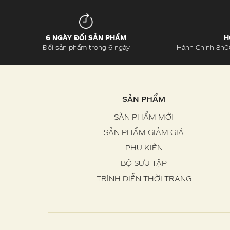
6 NGÀY ĐỔI SẢN PHẨM
H
Đổi sản phẩm trong 6 ngày
Hành Chính 8h00
SẢN PHẨM
SẢN PHẨM MỚI
SẢN PHẨM GIẢM GIÁ
PHỤ KIỆN
BỘ SƯU TẬP
TRÌNH DIỄN THỜI TRANG