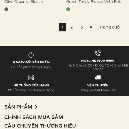
Olive Organza Blouse
Green Tendy Blouse With Belt
1
2
3
Trang cuối
HOTLINE 1800 6650
6 NGÀY ĐỔI SẢN PHẨM
Hành Chính 8h00 - 17h00, T2 - CN nghỉ Tết
Đổi sản phẩm trong 6 ngày
Âm lịch
HỆ THỐNG CỬA HÀNG
VẬN CHUYỂN
80 cửa hàng trên toàn hệ thống
Đồng giá 25K toàn quốc
SẢN PHẨM
CHÍNH SÁCH MUA SẮM
CÂU CHUYỆN THƯƠNG HIỆU