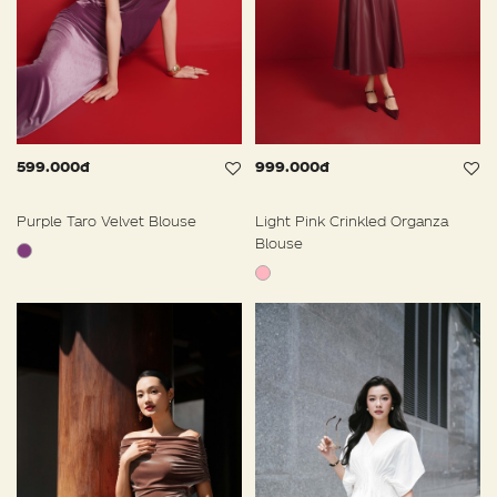
599.000đ
999.000đ
Purple Taro Velvet Blouse
Light Pink Crinkled Organza
Blouse