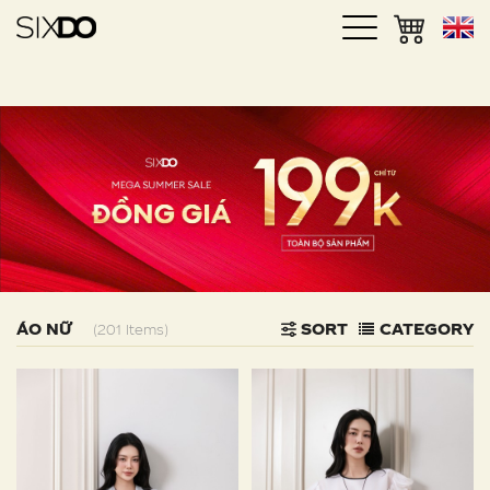
ÁO NỮ
SORT
CATEGORY
(201 Items)