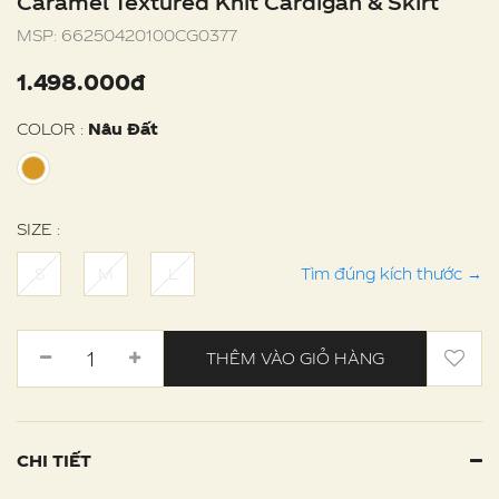
Caramel Textured Knit Cardigan & Skirt
MSP:
66250420100CG0377
1.498.000đ
COLOR :
Nâu Đất
SIZE :
S
M
L
Tìm đúng kích thước
→
THÊM VÀO GIỎ HÀNG
CHI TIẾT