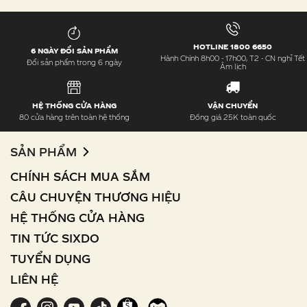
HOTLINE 1800 6650
6 NGÀY ĐỔI SẢN PHẨM
Hành Chính 8h00 - 17h00, T2 - CN nghỉ Tết
Đổi sản phẩm trong 6 ngày
Âm lịch
HỆ THỐNG CỬA HÀNG
VẬN CHUYỂN
80 cửa hàng trên toàn hệ thống
Đồng giá 25K toàn quốc
SẢN PHẨM
CHÍNH SÁCH MUA SẮM
CÂU CHUYỆN THƯƠNG HIỆU
HỆ THỐNG CỬA HÀNG
TIN TỨC SIXDO
TUYỂN DỤNG
LIÊN HỆ