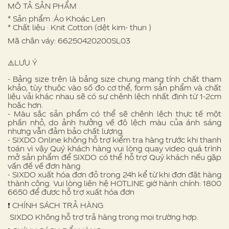
MÔ TẢ SẢN PHẨM
* Sản phẩm :Áo Khoác Len
* Chất liệu : Knit Cotton (dệt kim- thun )
Mã chân váy: 66250420200SL03
⚠️LƯU Ý
- Bảng size trên là bảng size chung mang tính chất tham
khảo, tùy thuộc vào số đo cơ thể, form sản phẩm và chất
liệu vải khác nhau sẽ có sự chênh lệch nhất định từ 1-2cm
hoặc hơn.
- Màu sắc sản phẩm có thể sẽ chênh lệch thực tế một
phần nhỏ, do ảnh hưởng về độ lệch màu của ánh sáng
nhưng vẫn đảm bảo chất lượng.
- SIXDO Online không hỗ trợ kiểm tra hàng trước khi thanh
toán vì vậy Quý khách hàng vui lòng quay video quá trình
mở sản phẩm để SIXDO có thể hỗ trợ Quý khách nếu gặp
vấn đề về đơn hàng
- SIXDO xuất hóa đơn đỏ trong 24h kể từ khi đơn đặt hàng
thành công. Vui lòng liên hệ HOTLINE giờ hành chính: 1800
6650 để được hỗ trợ xuất hóa đơn
❗️ CHÍNH SÁCH TRẢ HÀNG
SIXDO Không hỗ trợ trả hàng trong mọi trường hợp.